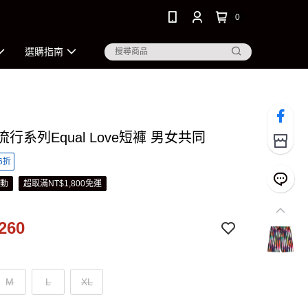
0
選購指南
 流行系列Equal Love短褲 男女共同
6折
活動
超取滿NT$1,800免運
260
M
L
XL