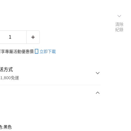
清除
紀錄
帳可享專屬活動優惠價
立即下載
送方式
1,800免運
次付款
色:黑色