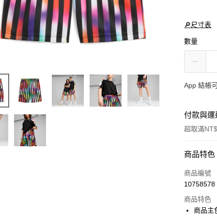
🔎尺寸表
數量
App 結
付款與運
超取滿NT$
付款方式
商品特色
信用卡一
商品編號
10758578
LINE Pay
商品特色
Apple Pay
商品主