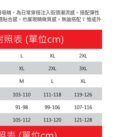
80
效果醒目吸睛，為日常穿搭注入街頭潮流感。搭配彈性
貼合感，也展現精緻質感。無論搭配 T 恤或外