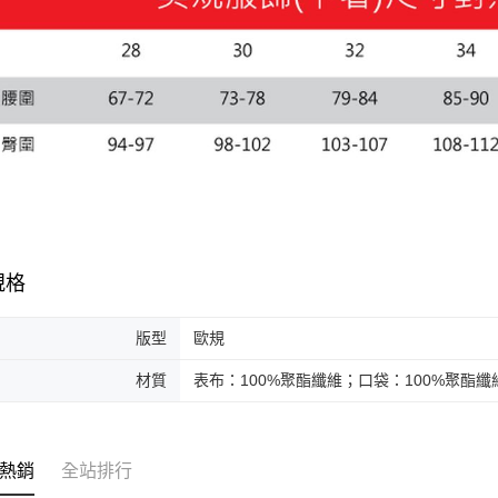
規格
版型
歐規
材質
表布：100%聚酯纖維；口袋：100%聚酯纖
熱銷
全站排行