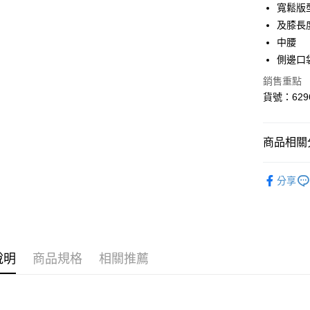
寬鬆版
街口支付
及膝長
悠遊付
中腰
側邊口
Google Pa
銷售重點
貨到付款
貨號：6296
運送方式
商品相關分
付款後全
女性
服
每筆NT$1
分享
男性
服
付款後7-1
迎夏購物節
每筆NT$1
宅配(離島
說明
商品規格
相關推薦
每筆NT$1
宅配貨到付