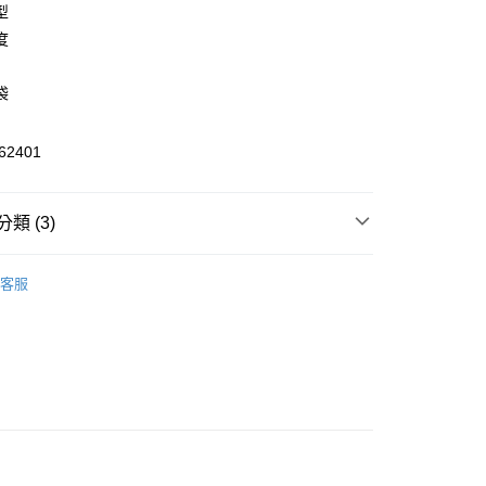
型
度
袋
y
2401
類 (3)
家取貨
飾
短褲
00，滿NT$1,800(含以上)免運費
客服
飾
短褲
1取貨
🔆指定商品 3件7折、 5件6折
00，滿NT$1,800(含以上)免運費
恕不配送)
50，滿NT$1,800(含以上)免運費
款(離島恕不配送)