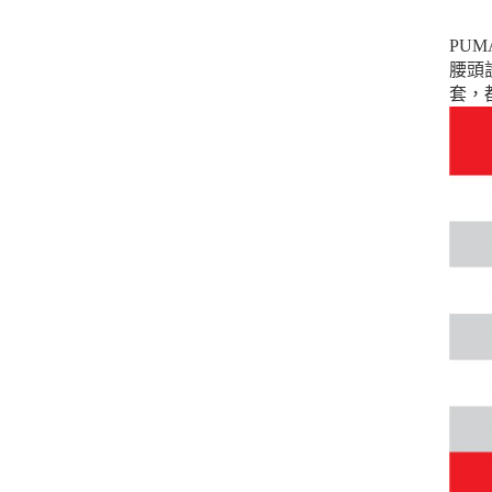
PU
腰頭
套，