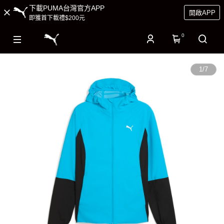
下載PUMA台灣官方APP
開啟APP
即獲首下載禮$200元
0
1
/
7