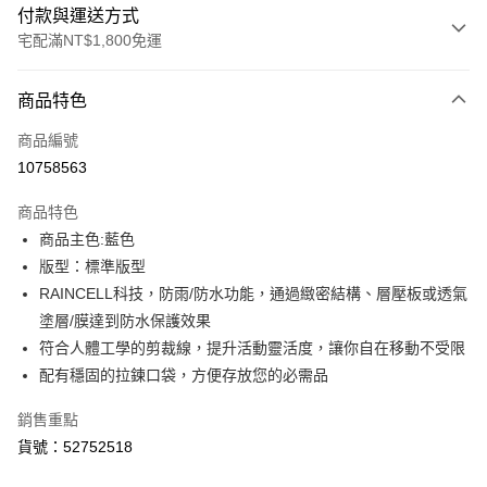
付款與運送方式
宅配滿NT$1,800免運
付款方式
商品特色
信用卡一次付款
商品編號
LINE Pay
10758563
Apple Pay
商品特色
街口支付
商品主色:藍色
版型：標準版型
悠遊付
RAINCELL科技，防雨/防水功能，通過緻密結構、層壓板或透氣
Google Pay
塗層/膜達到防水保護效果
符合人體工學的剪裁線，提升活動靈活度，讓你自在移動不受限
運送方式
配有穩固的拉鍊口袋，方便存放您的必需品
宅配(離島恕不配送)
銷售重點
每筆NT$150，滿NT$1,800(含以上)免運費
貨號：52752518