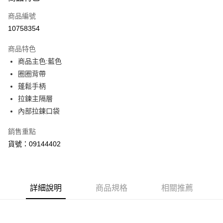
信用卡一次付款
商品編號
LINE Pay
10758354
Apple Pay
商品特色
街口支付
商品主色:藍色
圈圈背帶
悠遊付
蓬鬆手柄
Google Pay
拉鍊主隔層
內部拉鍊口袋
貨到付款
銷售重點
運送方式
貨號：09144402
付款後全家取貨
每筆NT$100，滿NT$1,800(含以上)免運費
付款後7-11取貨
詳細說明
商品規格
相關推薦
每筆NT$100，滿NT$1,800(含以上)免運費
宅配(離島恕不配送)