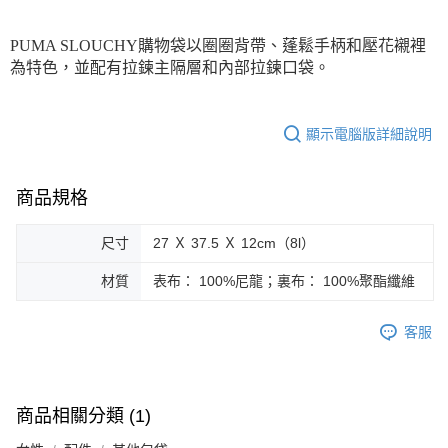
每筆NT$150，滿NT$1,800(含以上)免運費
PUMA SLOUCHY購物袋以圈圈背帶、蓬鬆手柄和壓花襯裡
宅配貨到付款(離島恕不配送)
為特色，並配有拉鍊主隔層和內部拉鍊口袋。
每筆NT$180
顯示電腦版詳細說明
商品規格
尺寸
27 Ｘ 37.5 Ｘ 12cm（8l）
材質
表布： 100%尼龍；裏布： 100%聚酯纖維
客服
商品相關分類 (1)