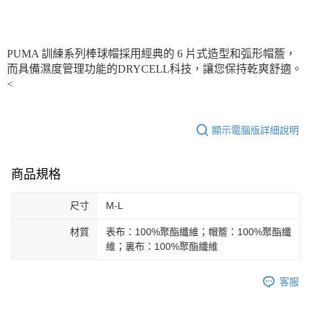
每筆NT$100，滿NT$1,800(含以上)免運費
宅配(離島恕不配送)
每筆NT$150，滿NT$1,800(含以上)免運費
PUMA 訓練系列棒球帽採用經典的 6 片式造型和弧形帽簷，
而具備濕度管理功能的DRYCELL科技，讓您保持乾爽舒適。
宅配貨到付款(離島恕不配送)
<
每筆NT$180
顯示電腦版詳細說明
商品規格
尺寸
M-L
材質
表布：100%聚酯纖維；帽簷：100%聚酯纖
維；裏布：100%聚酯纖維
客服