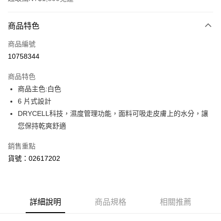
付款方式
商品特色
信用卡一次付款
商品編號
LINE Pay
10758344
Apple Pay
商品特色
街口支付
商品主色:白色
6 片式設計
悠遊付
DRYCELL科技，濕度管理功能，面料可吸走皮膚上的水分，讓
Google Pay
您保持乾爽舒適
貨到付款
銷售重點
貨號：02617202
運送方式
付款後全家取貨
每筆NT$100，滿NT$1,800(含以上)免運費
詳細說明
商品規格
相關推薦
付款後7-11取貨