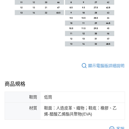
顯示電腦版詳細說明
商品規格
鞋筒
低筒
材質
鞋面：人造皮革、織物；鞋底：橡膠、乙
烯-醋酸乙烯酯共聚物(EVA)
客服