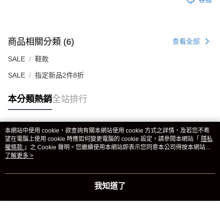
商品相關分類 (6)
查看全部
SALE
鞋款
SALE
指定新品2件8折
本分類熱銷
全站排行
本網站中使用 cookie，欲查詢有關本網站使用 cookie 方式之詳情，及若您不希
熱門標籤
望在電腦上使用 cookie 時應如何變更電腦的 cookie 設定，請參閱本網站「
隱私
權條款
」之 Cookie 聲明。您繼續使用本網站即表示您同意本公司得按本網站使
用條款之 Cookie 聲明使用 cookie。
了解更多 >
我知道了