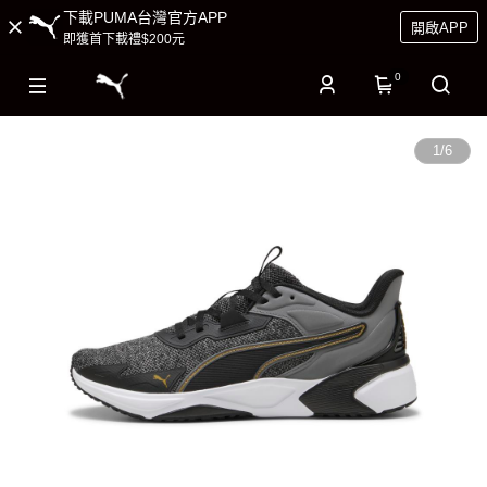
下載PUMA台灣官方APP
開啟APP
即獲首下載禮$200元
0
1
/
6