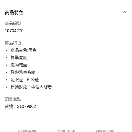
付款方式
商品特色
信用卡一次付款
商品編號
LINE Pay
10704270
Apple Pay
商品特色
街口支付
商品主色:黑色
標準寬度
悠遊付
織物鞋面
Google Pay
鞋帶繫束系統
足跟差：6 公釐
貨到付款
建議對象：中性內旋者
運送方式
銷售重點
宅配(離島恕不配送)
貨號：31079902
每筆NT$150，滿NT$1,800(含以上)免運費
宅配貨到付款(離島恕不配送)