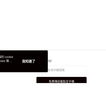
 cookie
kie 聲明
我知道了
官方APP
免費傳送載點至手機
若接到可疑電話，請洽詢165反詐騙專線
本站最佳瀏覽環境請使用 Google Chrome、Firefox 或 Edge 以上版本