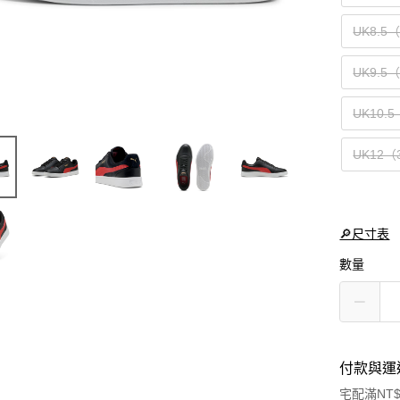
UK8.5
UK9.5
UK10.
UK12（
🔎尺寸表
數量
付款與運
宅配滿NT$