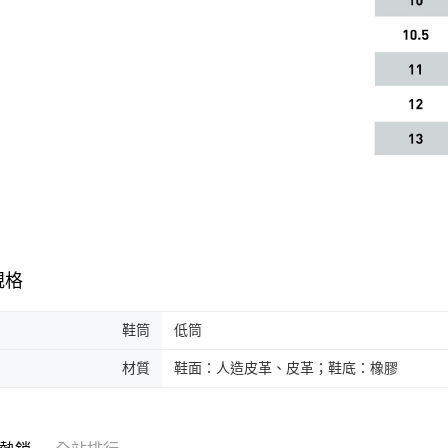
規格
鞋筒
低筒
材質
鞋面：人造皮革、皮革；鞋底：橡膠