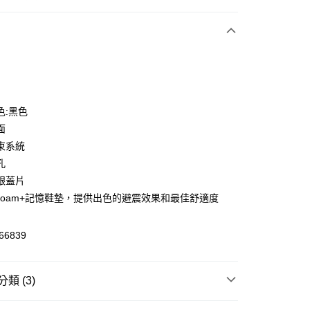
次付款
色:黑色
面
束系統
孔
跟蓋片
y
ftFoam+記憶鞋墊，提供出色的避震效果和最佳舒適度
6839
恕不配送)
50，滿NT$1,800(含以上)免運費
類 (3)
鞋款