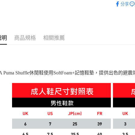
分享
男性
鞋
迎夏購物節
說明
商品規格
相關推薦
A Puma Shuffle休閒鞋使用SoftFoam+記憶鞋墊，提供出色