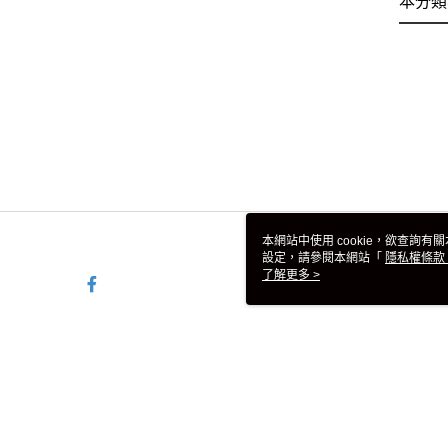
本分類
本網站中使用 cookie，欲查詢有關
設定，請參閱本網站「
隱私權條款
使用 cookie。
了解更多 >
TW-MWG1-66-48 Web2.0 De
© 2026 by 台灣彪馬股份有限公司