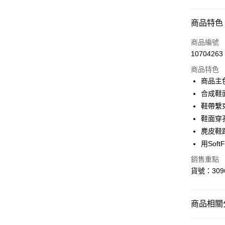
付款方式
商品特色
信用卡一
商品編號
10704263
LINE Pay
商品特色
Apple Pay
商品主
合成鞋
街口支付
鞋帶繫
悠遊付
鞋面穿
麂皮鞋
Google Pa
用So
銷售重點
運送方式
貨號：3096
宅配(離島
每筆NT$1
商品相關分
SALE