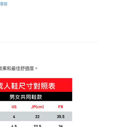
客服
款
休閒運動鞋
🔆指定商品 3件7折、 5件6折
的避震效果和最佳舒適度。