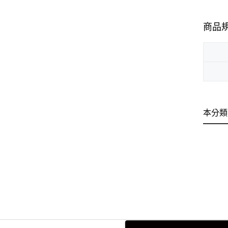
商品
本分類