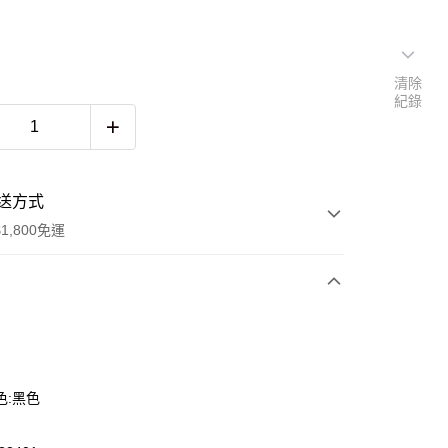
清除
紀錄
送方式
1,800免運
次付款
色:黑色