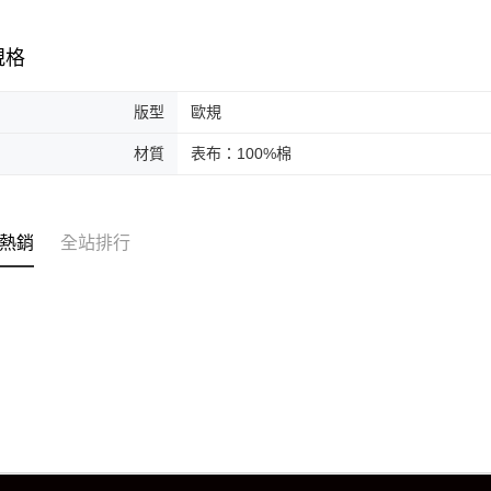
規格
版型
歐規
材質
表布：100%棉
熱銷
全站排行