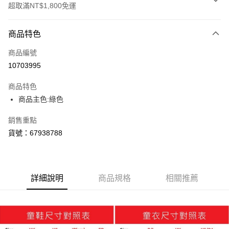
超取滿NT$1,800免運
付款方式
商品特色
信用卡一次付款
商品編號
LINE Pay
10703995
Apple Pay
商品特色
街口支付
商品主色:綠色
悠遊付
銷售重點
貨號：67938788
Google Pay
貨到付款
詳細說明
商品規格
相關推薦
運送方式
付款後全家取貨
每筆NT$100，滿NT$1,800(含以上)免運費
付款後7-11取貨