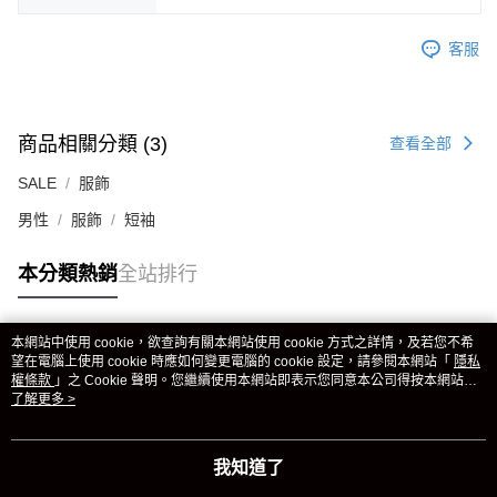
客服
商品相關分類 (3)
查看全部
SALE
服飾
男性
服飾
短袖
本分類熱銷
全站排行
本網站中使用 cookie，欲查詢有關本網站使用 cookie 方式之詳情，及若您不希
熱門標籤
望在電腦上使用 cookie 時應如何變更電腦的 cookie 設定，請參閱本網站「
隱私
權條款
」之 Cookie 聲明。您繼續使用本網站即表示您同意本公司得按本網站使
用條款之 Cookie 聲明使用 cookie。
了解更多 >
我知道了