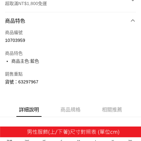
超取滿NT$1,800免運
付款方式
商品特色
信用卡一次付款
商品編號
LINE Pay
10703959
Apple Pay
商品特色
街口支付
商品主色:藍色
悠遊付
銷售重點
貨號：63297967
Google Pay
貨到付款
詳細說明
商品規格
相關推薦
運送方式
付款後全家取貨
每筆NT$100，滿NT$1,800(含以上)免運費
付款後7-11取貨