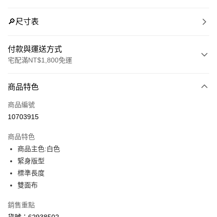
🔎尺寸表
付款與運送方式
宅配滿NT$1,800免運
付款方式
商品特色
信用卡一次付款
商品編號
LINE Pay
10703915
Apple Pay
商品特色
街口支付
商品主色:白色
緊身版型
悠遊付
標準長度
Google Pay
雙面布
銷售重點
運送方式