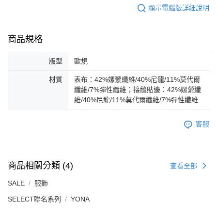
顯示電腦版詳細說明
商品規格
版型
歐規
材質
表布：42%嫘縈纖維/40%尼龍/11%莫代爾
纖維/7%彈性纖維；接縫貼邊：42%嫘縈纖
維/40%尼龍/11%莫代爾纖維/7%彈性纖維
客服
商品相關分類 (4)
查看全部
SALE
服飾
SELECT聯名系列
YONA