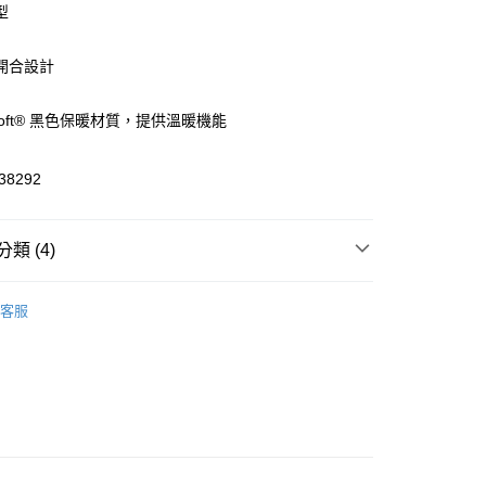
型
開合設計
y
aLoft® 黑色保暖材質，提供溫暖機能
8292
恕不配送)
50，滿NT$1,800(含以上)免運費
類 (4)
服飾
客服
聯名系列
YONA
飾
背心
🔆指定商品 3件7折、 5件6折