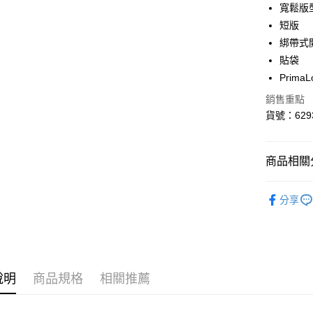
寬鬆版
街口支付
短版
悠遊付
綁帶式
貼袋
Google Pa
Prim
銷售重點
運送方式
貨號：6293
宅配(離島
每筆NT$1
商品相關分
SALE
分享
SELECT
女性
服
迎夏購物節
說明
商品規格
相關推薦