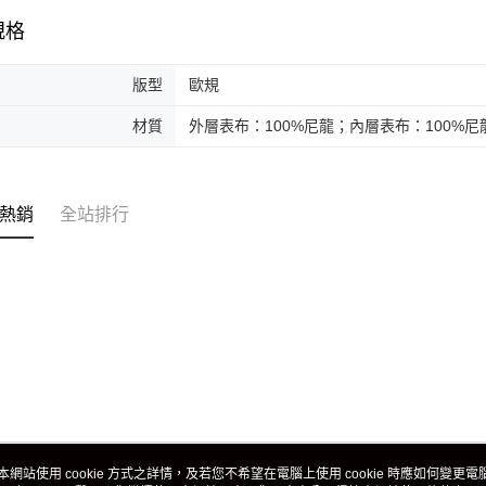
規格
版型
歐規
材質
外層表布：100%尼龍；內層表布：100%尼
熱銷
全站排行
本網站使用 cookie 方式之詳情，及若您不希望在電腦上使用 cookie 時應如何變更電腦的