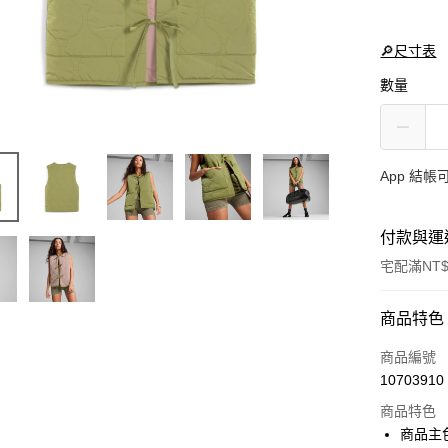
🔎尺寸表
數量
App 結
付款與運
宅配滿NT$
付款方式
商品特色
信用卡一
商品編號
10703910
LINE Pay
商品特色
Apple Pay
商品主