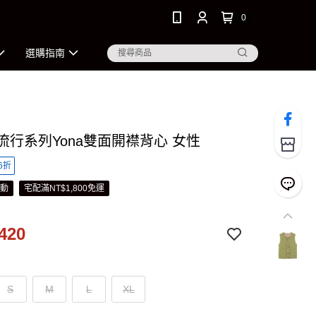
0
選購指南
 流行系列Yona雙面開襟背心 女性
6折
活動
宅配滿NT$1,800免運
420
S
M
L
XL