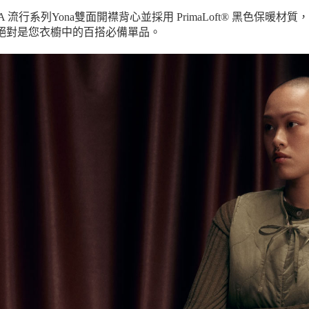
MA 流行系列Yona雙面開襟背心並採用 PrimaLoft® 黑色
絕對是您衣櫥中的百搭必備單品。