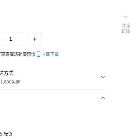
清除
紀錄
帳可享專屬活動優惠價
立即下載
送方式
1,800免運
次付款
色:綠色