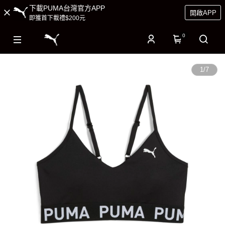
下載PUMA台灣官方APP
開啟APP
即獲首下載禮$200元
0
1
/
7