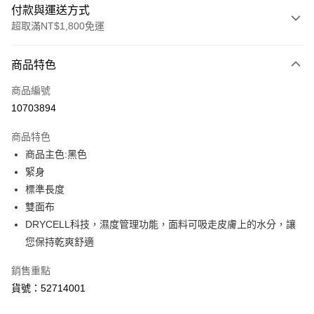
付款與運送方式
超取滿NT$1,800免運
付款方式
商品特色
信用卡一次付款
商品編號
LINE Pay
10703894
Apple Pay
商品特色
街口支付
商品主色:黑色
緊身
悠遊付
標準長度
Google Pay
雙面布
DRYCELL科技，濕度管理功能，面料可吸走皮膚上的水分，讓
貨到付款
您保持乾爽舒適
運送方式
銷售重點
付款後全家取貨
貨號：52714001
每筆NT$100，滿NT$1,800(含以上)免運費