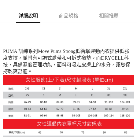
付款後7-11取貨
每筆NT$100，滿NT$1,800(含以上)免運費
詳細說明
商品規格
相關推薦
宅配(離島恕不配送)
每筆NT$150，滿NT$1,800(含以上)免運費
宅配貨到付款(離島恕不配送)
PUMA 訓練系列Move Puma Strong低衝擊運動內衣提供低強
每筆NT$180
度支撐，並附有可調式肩帶和可拆式襯墊。而DRYCELL科
技，具備濕度管理功能，面料可吸走皮膚上的水分，讓您保
持乾爽舒適。