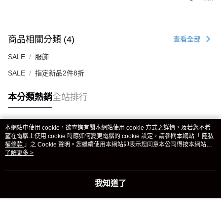
商品相關分類 (4)
查看全部
SALE
服飾
SALE
指定新品2件8折
本分類熱銷
全站排行
本網站中使用 cookie，欲查詢有關本網站使用 cookie 方式之詳情，及若您不希
熱門標籤
望在電腦上使用 cookie 時應如何變更電腦的 cookie 設定，請參閱本網站「
隱私
權條款
」之 Cookie 聲明。您繼續使用本網站即表示您同意本公司得按本網站使
用條款之 Cookie 聲明使用 cookie。
了解更多 >
我知道了