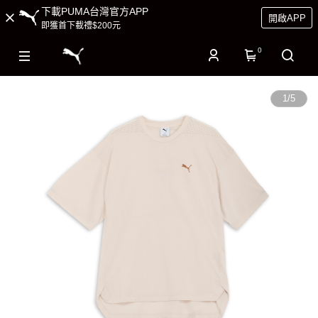
下載PUMA台灣官方APP
開啟APP
即獲首下載禮$200元
0
1
/
5