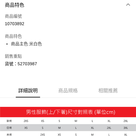
商品特色
信用卡一次付款
商品編號
LINE Pay
10703892
Apple Pay
商品特色
街口支付
商品主色:米白色
悠遊付
銷售重點
貨號：52703987
Google Pay
貨到付款
詳細說明
商品規格
相關推薦
運送方式
付款後全家取貨
每筆NT$100，滿NT$1,800(含以上)免運費
付款後7-11取貨
每筆NT$100，滿NT$1,800(含以上)免運費