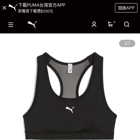
下載PUMA台灣官方APP
開啟APP
即獲首下載禮$200元
0
1
/
7