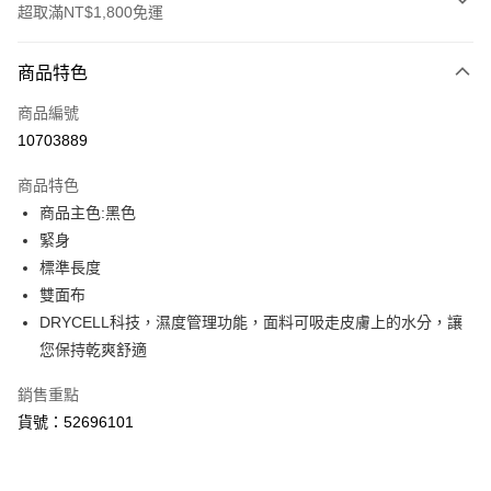
超取滿NT$1,800免運
付款方式
商品特色
信用卡一次付款
商品編號
LINE Pay
10703889
Apple Pay
商品特色
街口支付
商品主色:黑色
緊身
悠遊付
標準長度
Google Pay
雙面布
DRYCELL科技，濕度管理功能，面料可吸走皮膚上的水分，讓
貨到付款
您保持乾爽舒適
運送方式
銷售重點
付款後全家取貨
貨號：52696101
每筆NT$100，滿NT$1,800(含以上)免運費
付款後7-11取貨