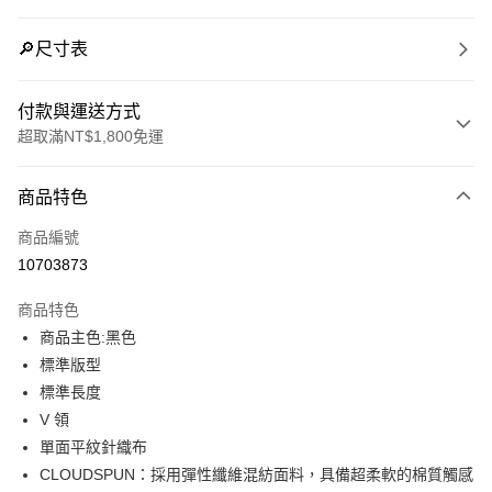
🔎尺寸表
付款與運送方式
超取滿NT$1,800免運
付款方式
商品特色
信用卡一次付款
商品編號
LINE Pay
10703873
Apple Pay
商品特色
街口支付
商品主色:黑色
標準版型
悠遊付
標準長度
Google Pay
V 領
單面平紋針織布
貨到付款
CLOUDSPUN：採用彈性纖維混紡面料，具備超柔軟的棉質觸感