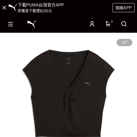
下載PUMA台灣官方APP
開啟APP
即獲首下載禮$200元
0
1
/
7