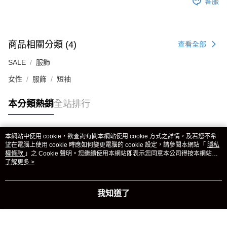
客服
商品相關分類 (4)
查看全部
SALE
服飾
女性
服飾
短袖
本分類熱銷
全站排行
本網站中使用 cookie，欲查詢有關本網站使用 cookie 方式之詳情，及若您不希
熱門標籤
望在電腦上使用 cookie 時應如何變更電腦的 cookie 設定，請參閱本網站「
隱私
權條款
」之 Cookie 聲明。您繼續使用本網站即表示您同意本公司得按本網站使
用條款之 Cookie 聲明使用 cookie。
了解更多 >
我知道了