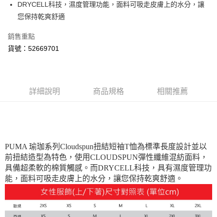
DRYCELL科技，濕度管理功能，面料可吸走皮膚上的水分，讓
運送方式
您保持乾爽舒適
付款後全家取貨
每筆NT$100，滿NT$1,800(含以上)免運費
銷售重點
貨號：52669701
付款後7-11取貨
每筆NT$100，滿NT$1,800(含以上)免運費
宅配(離島恕不配送)
詳細說明
商品規格
相關推薦
每筆NT$150，滿NT$1,800(含以上)免運費
宅配貨到付款(離島恕不配送)
每筆NT$180
PUMA 瑜珈系列Cloudspun扭結短袖T恤為標準長度設計並以
前扭結造型為特色，使用CLOUDSPUN彈性纖維混紡面料，
具備超柔軟的棉質觸感。而DRYCELL科技，具有濕度管理功
能，面料可吸走皮膚上的水分，讓您保持乾爽舒適。