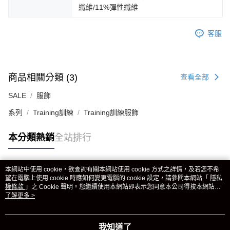
纖維/11%彈性纖維
客服
商品相關分類 (3)
查看全部
SALE
服飾
系列
Training訓練
Training訓練服飾
本分類熱銷
全站排行
本網站中使用 cookie，欲查詢有關本網站使用 cookie 方式之詳情，及若您不希
熱門標籤
望在電腦上使用 cookie 時應如何變更電腦的 cookie 設定，請參閱本網站「
隱私
權條款
」之 Cookie 聲明。您繼續使用本網站即表示您同意本公司得按本網站使
用條款之 Cookie 聲明使用 cookie。
了解更多 >
我知道了