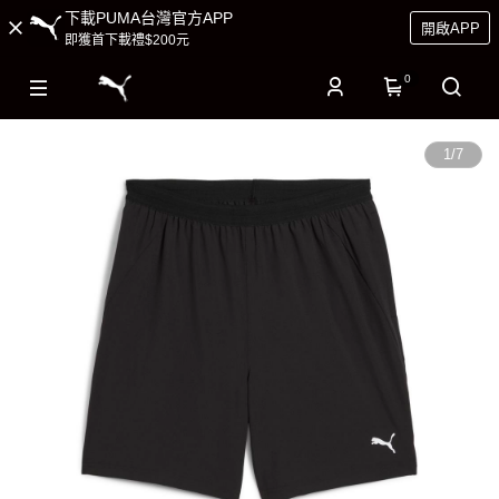
下載PUMA台灣官方APP
開啟APP
即獲首下載禮$200元
0
1
/
7