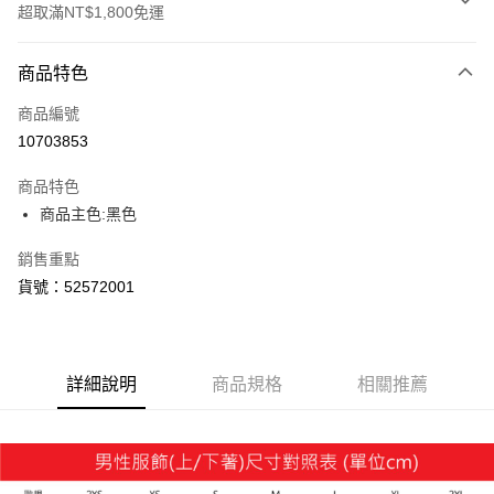
超取滿NT$1,800免運
付款方式
商品特色
信用卡一次付款
商品編號
LINE Pay
10703853
Apple Pay
商品特色
街口支付
商品主色:黑色
悠遊付
銷售重點
貨號：52572001
Google Pay
貨到付款
詳細說明
商品規格
相關推薦
運送方式
付款後全家取貨
每筆NT$100，滿NT$1,800(含以上)免運費
付款後7-11取貨