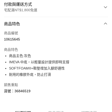
付款與運送方式
宅配滿NT$1,800免運
付款方式
商品特色
信用卡一次付款
商品編號
LINE Pay
10615645
Apple Pay
商品特色
街口支付
商品主色:灰色
IMEVA 中底，以輕量設計提供即時支撐
悠遊付
SOFTFOAM®+鞋墊增加入腳舒適性
Google Pay
耐用的橡膠外底，防止打滑
銷售重點
運送方式
貨號：36846519
宅配(離島恕不配送)
每筆NT$150，滿NT$1,800(含以上)免運費