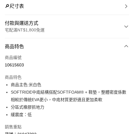
🔎尺寸表
付款與運送方式
宅配滿NT$1,800免運
付款方式
商品特色
信用卡一次付款
商品編號
LINE Pay
10615603
Apple Pay
商品特色
街口支付
商品主色:米白色
SOFTRIDE中底結構搭配SOFTFOAM® + 鞋墊，整體密度係數
悠遊付
相較於傳統EVA更小，中底材質更舒適且更加柔軟
Google Pay
分區式橡膠抓地力
緩震度：低
運送方式
銷售重點
宅配(離島恕不配送)