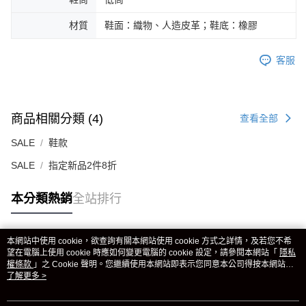
材質
鞋面：織物、人造皮革；鞋底：橡膠
客服
商品相關分類 (4)
查看全部
SALE
鞋款
SALE
指定新品2件8折
本分類熱銷
全站排行
本網站中使用 cookie，欲查詢有關本網站使用 cookie 方式之詳情，及若您不希
熱門標籤
望在電腦上使用 cookie 時應如何變更電腦的 cookie 設定，請參閱本網站「
隱私
權條款
」之 Cookie 聲明。您繼續使用本網站即表示您同意本公司得按本網站使
用條款之 Cookie 聲明使用 cookie。
了解更多 >