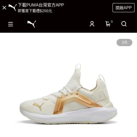
下載PUMA台灣官方APP
開啟APP
即獲首下載禮$200元
0
1
/
6