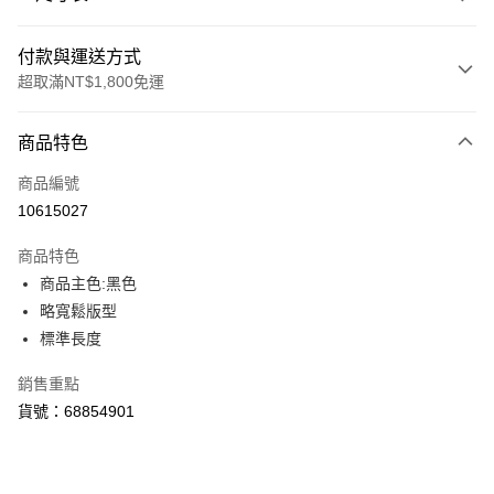
付款與運送方式
超取滿NT$1,800免運
付款方式
商品特色
信用卡一次付款
商品編號
LINE Pay
10615027
Apple Pay
商品特色
街口支付
商品主色:黑色
略寬鬆版型
悠遊付
標準長度
Google Pay
銷售重點
貨到付款
貨號：68854901
運送方式
付款後全家取貨