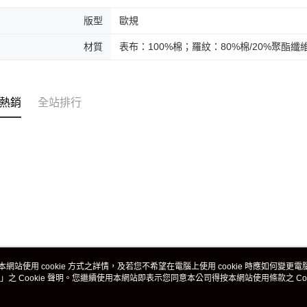
版型
歐規
材質
表布：100%棉；羅紋：80%棉/20%聚酯纖
熱銷
全站排行
本網站使用 cookie 方式之詳情，及若您不希望在電腦上使用 cookie 時應如何變更電腦的
」之 Cookie 聲明。您繼續使用本網站即表示您同意本公司得按本網站使用條款之 Coo
關於我們
客服資訊
品牌故事
購物說明