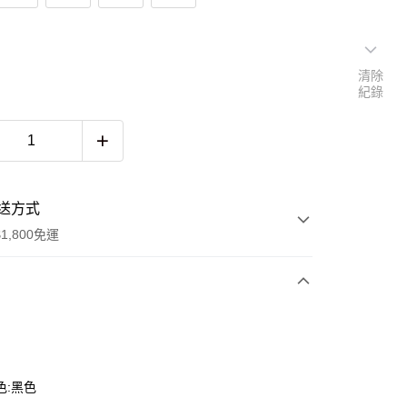
清除
紀錄
送方式
1,800免運
次付款
色:黑色