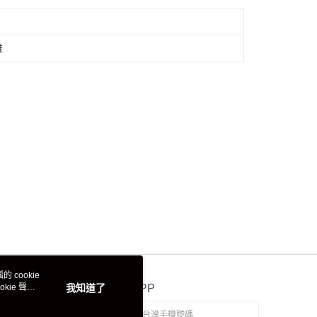
維
 cookie
kie 聲明
我知道了
官方APP