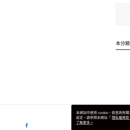
本分類
本網站中使用 cookie，欲查詢有關
設定，請參閱本網站「
隱私權條款
使用 cookie。
了解更多 >