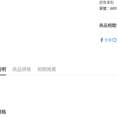
街口支付
銷售重點
貨號：6833
悠遊付
Google Pa
商品相關分
貨到付款
孩童
服
分享
SALE
運送方式
指定服飾1
付款後全
每筆NT$1
說明
商品規格
相關推薦
付款後7-1
每筆NT$1
宅配(離島
每筆NT$1
宅配貨到付
規格
每筆NT$1