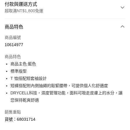
付款與運送方式
超取滿NT$1,800免運
付款方式
商品特色
信用卡一次付款
商品編號
LINE Pay
10614977
Apple Pay
商品特色
街口支付
商品主色:藍色
標準版型
悠遊付
T 恤搭配短套袖設計
Google Pay
短褲搭配附內側抽繩的鬆緊腰帶，可提供個人化舒適度
DRYCELL科技，濕度管理功能，面料可吸走皮膚上的水分，讓
貨到付款
您保持乾爽舒適
運送方式
銷售重點
付款後全家取貨
貨號：68031714
每筆NT$100，滿NT$1,800(含以上)免運費