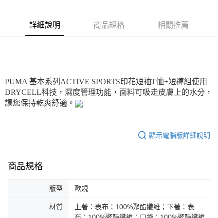
付款後7-11取貨
每筆NT$100，滿NT$1,800(含以上)免運費
詳細說明
商品規格
相關推薦
宅配(離島恕不配送)
每筆NT$150，滿NT$1,800(含以上)免運費
宅配貨到付款(離島恕不配送)
PUMA 基本系列ACTIVE SPORTS印花短袖T恤+短褲組使用
每筆NT$180
DRYCELL科技，濕度管理功能，面料可吸走皮膚上的水分，
讓您保持乾爽舒適。
顯示電腦版詳細說明
商品規格
版型
歐規
材質
上著：表布：100%聚酯纖維；下著：表
布：100%聚酯纖維；口袋：100%聚酯纖維