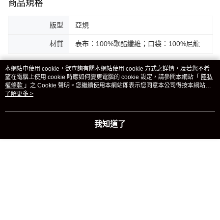
商品規格
版型
亞規
材質
表布：100%聚酯纖維；口袋：100%尼龍
客服
本網站中使用 cookie，欲查詢有關本網站使用 cookie 方式之詳情，及若您不希
望在電腦上使用 cookie 時應如何變更電腦的 cookie 設定，請參閱本網站「
隱私
權條款
」之 Cookie 聲明。您繼續使用本網站即表示您同意本公司得按本網站使
用條款之 Cookie 聲明使用 cookie。
了解更多 >
商品相關分類 (2)
我知道了
女性
服飾
短褲
迎夏購物節🔆指定商品 3件7折、 5件6折
本分類熱銷
全站排行
熱門標籤