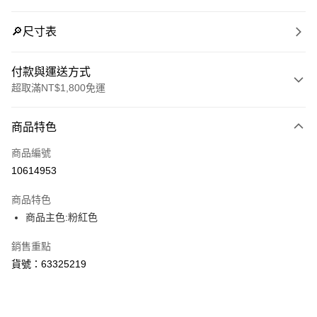
🔎尺寸表
付款與運送方式
超取滿NT$1,800免運
付款方式
商品特色
信用卡一次付款
商品編號
LINE Pay
10614953
Apple Pay
商品特色
街口支付
商品主色:粉紅色
悠遊付
銷售重點
貨號：63325219
Google Pay
貨到付款