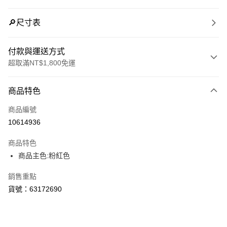
🔎尺寸表
付款與運送方式
超取滿NT$1,800免運
付款方式
商品特色
信用卡一次付款
商品編號
LINE Pay
10614936
Apple Pay
商品特色
街口支付
商品主色:粉紅色
悠遊付
銷售重點
貨號：63172690
Google Pay
貨到付款