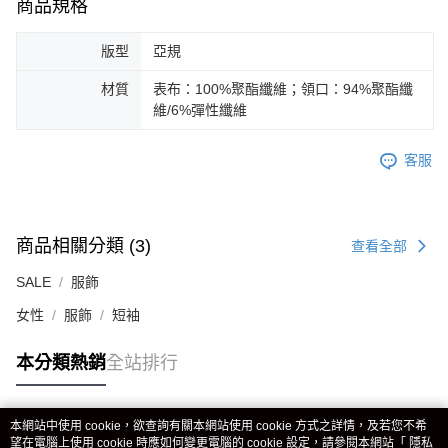
商品規格
版型
亞規
材質
表布：100%聚酯纖維；領口：94%聚酯纖
維/6%彈性纖維
客服
商品相關分類 (3)
查看全部
SALE
服飾
女性
服飾
短袖
本分類熱銷
全站排行
本網站中使用 cookie，欲查詢有關本網站使用 cookie 方式之詳情，及若您不希
熱門標籤
望在電腦上使用 cookie 時應如何變更電腦的 cookie 設定，請參閱本網站「
隱私