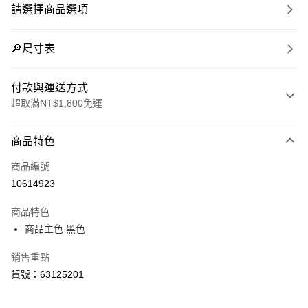
請選擇商品選項
🔎尺寸表
付款與運送方式
超取滿NT$1,800免運
付款方式
商品特色
信用卡一次付款
商品編號
LINE Pay
10614923
Apple Pay
商品特色
街口支付
商品主色:黑色
悠遊付
銷售重點
貨號：63125201
Google Pay
貨到付款