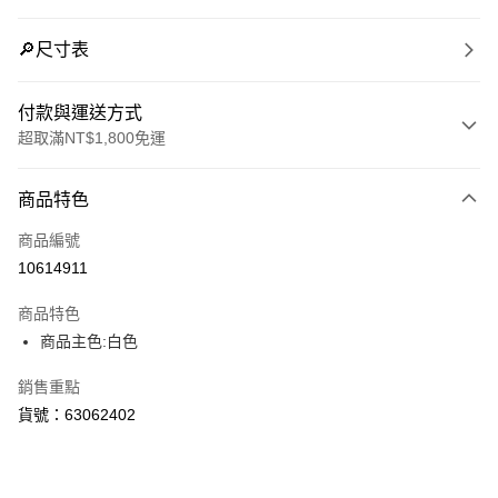
🔎尺寸表
付款與運送方式
超取滿NT$1,800免運
付款方式
商品特色
信用卡一次付款
商品編號
LINE Pay
10614911
Apple Pay
商品特色
街口支付
商品主色:白色
悠遊付
銷售重點
貨號：63062402
Google Pay
貨到付款