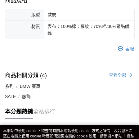
商品規格
版型
歐規
材質
表布：100%棉；羅紋：70%棉/30%聚酯纖
維
客服
商品相關分類 (4)
查看全部
系列
BMW 賽車
SALE
服飾
本分類熱銷
全站排行
本網站中使用 cookie，欲查詢有關本網站使用 cookie 方式之詳情，及若您不希
熱門標籤
望在電腦上使用 cookie 時應如何變更電腦的 cookie 設定，請參閱本網站「
隱私