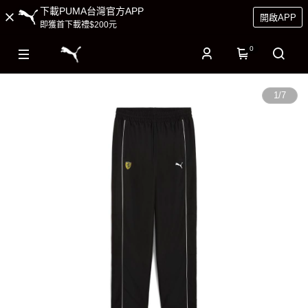
下載PUMA台灣官方APP
開啟APP
即獲首下載禮$200元
0
1
/
7