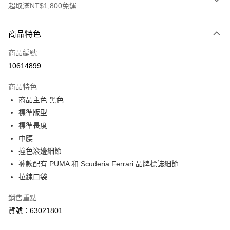
超取滿NT$1,800免運
付款方式
商品特色
信用卡一次付款
商品編號
LINE Pay
10614899
Apple Pay
商品特色
街口支付
商品主色:黑色
標準版型
悠遊付
標準長度
Google Pay
中腰
撞色滾邊細節
貨到付款
褲款配有 PUMA 和 Scuderia Ferrari 品牌標誌細節
拉鍊口袋
運送方式
付款後全家取貨
銷售重點
每筆NT$100，滿NT$1,800(含以上)免運費
貨號：63021801
付款後7-11取貨