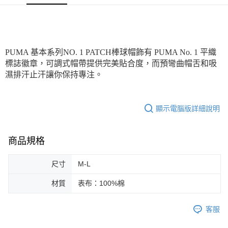
每筆NT$100，滿NT$1,800(含以上)免運費
宅配(離島恕不配送)
每筆NT$150，滿NT$1,800(含以上)免運費
PUMA 基本系列NO. 1 PATCH棒球帽飾有 PUMA No. 1 平織
宅配貨到付款(離島恕不配送)
標誌徽章，可調式帽帶提供完美貼合度，而預彎曲帽舌和吸
每筆NT$180
濕排汗止汗讓你保持專注。
顯示電腦版詳細說明
商品規格
尺寸
M-L
材質
表布：100%棉
客服