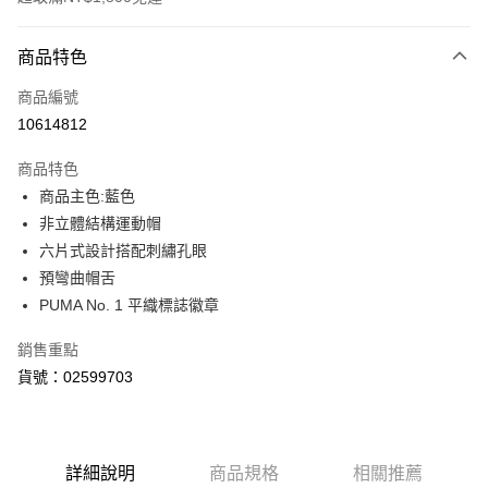
付款方式
商品特色
信用卡一次付款
商品編號
LINE Pay
10614812
Apple Pay
商品特色
街口支付
商品主色:藍色
非立體結構運動帽
悠遊付
六片式設計搭配刺繡孔眼
Google Pay
預彎曲帽舌
PUMA No. 1 平織標誌徽章
貨到付款
銷售重點
運送方式
貨號：02599703
付款後全家取貨
每筆NT$100，滿NT$1,800(含以上)免運費
付款後7-11取貨
詳細說明
商品規格
相關推薦