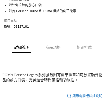
附外側拉鍊的前方口袋
悠遊付
附有 Porsche Turbo 和 Puma 標誌的皮革徽章
Google Pay
銷售重點
貨到付款
貨號：09127101
運送方式
付款後全家取貨
詳細說明
商品規格
相關推薦
每筆NT$100，滿NT$1,800(含以上)免運費
付款後7-11取貨
每筆NT$100，滿NT$1,800(含以上)免運費
宅配(離島恕不配送)
PUMA Porsche Legacy系列腰包附有皮革徽章和可放置額外物
品的前方口袋，完美結合時尚風格和功能性。
每筆NT$150，滿NT$1,800(含以上)免運費
宅配貨到付款(離島恕不配送)
每筆NT$180
顯示電腦版詳細說明