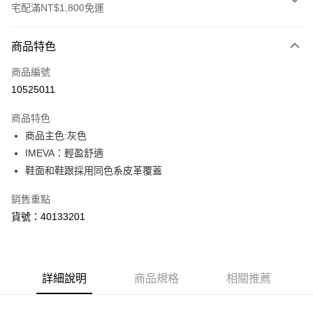
宅配滿NT$1,800免運
付款方式
商品特色
信用卡一次付款
商品編號
LINE Pay
10525011
Apple Pay
商品特色
街口支付
商品主色:灰色
IMEVA：輕盈舒適
悠遊付
鞋面和鞋跟採用同色系皮革覆蓋
Google Pay
銷售重點
貨號：40133201
運送方式
宅配(離島恕不配送)
每筆NT$150，滿NT$1,800(含以上)免運費
詳細說明
商品規格
相關推薦