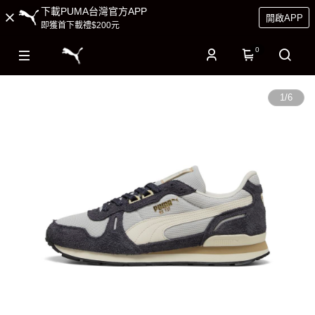
下載PUMA台灣官方APP
開啟APP
即獲首下載禮$200元
0
1
/
6