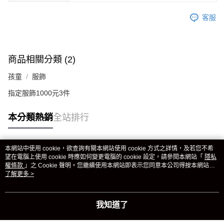
客服
商品相關分類 (2)
孩童
服飾
指定服飾1000元3件
本分類熱銷
全站排行
本網站中使用 cookie，欲查詢有關本網站使用 cookie 方式之詳情，及若您不希
熱門標籤
望在電腦上使用 cookie 時應如何變更電腦的 cookie 設定，請參閱本網站「
隱私
權條款
」之 Cookie 聲明。您繼續使用本網站即表示您同意本公司得按本網站使
用條款之 Cookie 聲明使用 cookie。
了解更多 >
我知道了