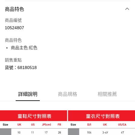
付款方式
商品特色
信用卡一次付款
商品編號
LINE Pay
10524807
Apple Pay
商品特色
街口支付
商品主色:紅色
悠遊付
銷售重點
貨號：68180518
Google Pay
貨到付款
詳細說明
商品規格
相關推薦
運送方式
付款後全家取貨
每筆NT$100，滿NT$1,800(含以上)免運費
付款後7-11取貨
每筆NT$100，滿NT$1,800(含以上)免運費