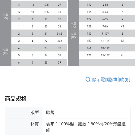
宅配(離島恕不配送)
每筆NT$150，滿NT$1,800(含以上)免運費
宅配貨到付款(離島恕不配送)
每筆NT$180
顯示電腦版詳細說明
商品規格
版型
歐規
材質
表布：100%棉；羅紋：80%棉/20%聚酯纖
維