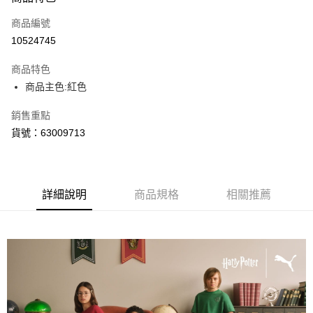
信用卡一次付款
商品編號
LINE Pay
10524745
Apple Pay
商品特色
街口支付
商品主色:紅色
悠遊付
銷售重點
貨號：63009713
Google Pay
運送方式
宅配(離島恕不配送)
詳細說明
商品規格
相關推薦
每筆NT$150，滿NT$1,800(含以上)免運費