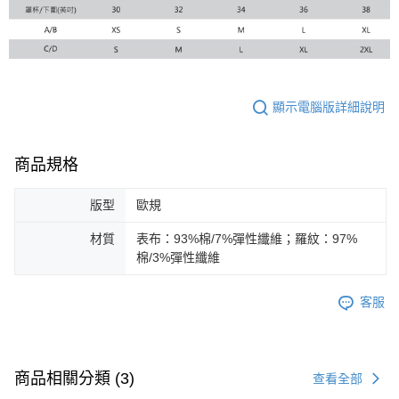
顯示電腦版詳細說明
商品規格
版型
歐規
材質
表布：93%棉/7%彈性纖維；羅紋：97%
棉/3%彈性纖維
客服
商品相關分類 (3)
查看全部