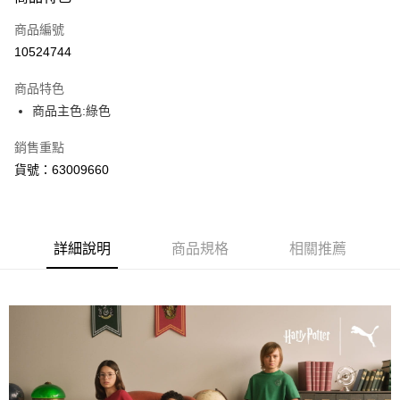
信用卡一次付款
商品編號
LINE Pay
10524744
Apple Pay
商品特色
街口支付
商品主色:綠色
悠遊付
銷售重點
貨號：63009660
Google Pay
運送方式
宅配(離島恕不配送)
詳細說明
商品規格
相關推薦
每筆NT$150，滿NT$1,800(含以上)免運費