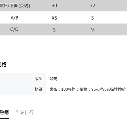
規格
版型
歐規
材質
表布：100%棉；羅紋：95%棉/5%彈性纖維
熱銷
全站排行