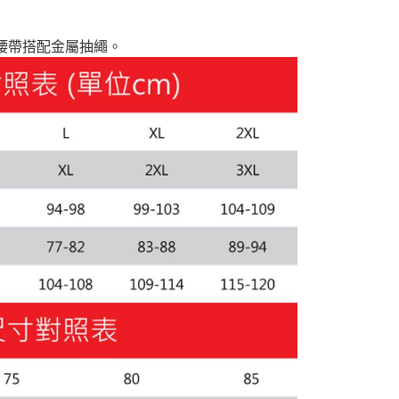
款(離島恕不配送)
紋腰帶搭配金屬抽繩。
80