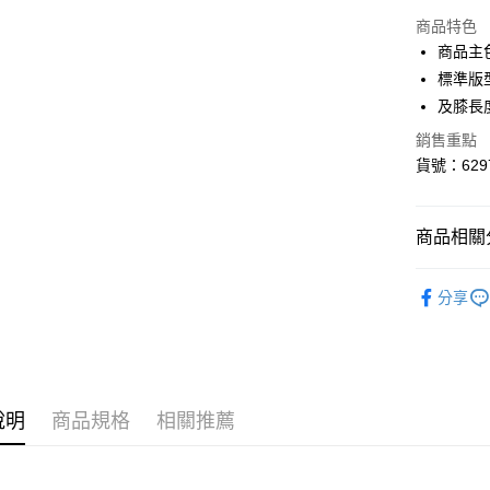
LINE Pay
商品特色
Apple Pay
商品主
標準版
街口支付
及膝長
悠遊付
銷售重點
貨號：6297
Google Pa
貨到付款
商品相關分
運送方式
女性
服
分享
迎夏購物節
付款後全
每筆NT$1
付款後7-1
每筆NT$1
說明
商品規格
相關推薦
宅配(離島
每筆NT$1