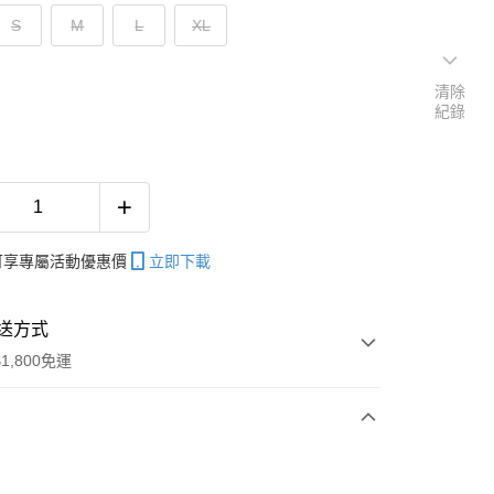
S
M
L
XL
清除
紀錄
帳可享專屬活動優惠價
立即下載
送方式
1,800免運
次付款