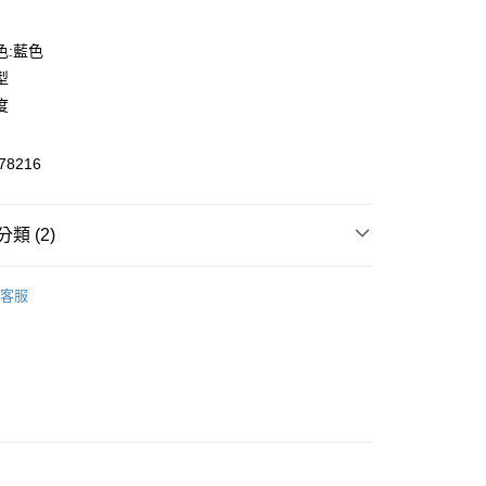
色:藍色
型
度
8216
y
類 (2)
飾
短褲
客服
🔆指定商品 3件7折、 5件6折
家取貨
00，滿NT$1,800(含以上)免運費
1取貨
00，滿NT$1,800(含以上)免運費
恕不配送)
50，滿NT$1,800(含以上)免運費