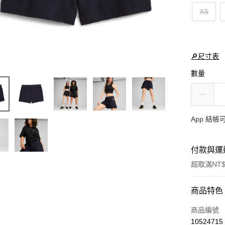
XS
🔎尺寸表
數量
App 結
付款與運
超取滿NT$
付款方式
商品特色
信用卡一
商品編號
10524715