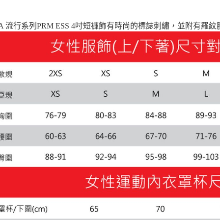
宅配貨到付
MA 流行系列PRM ESS 4吋短褲飾有時尚的標誌刺繡，並附有羅
每筆NT$1