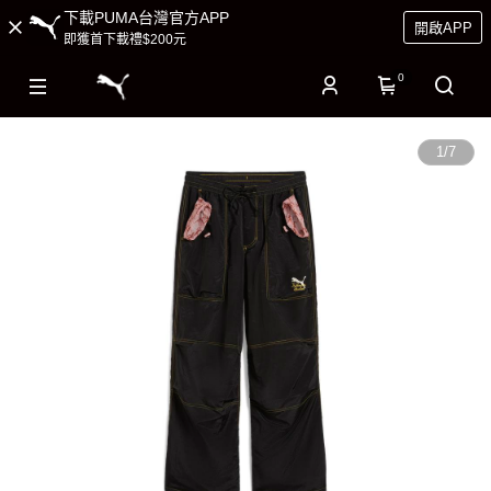
下載PUMA台灣官方APP
開啟APP
即獲首下載禮$200元
0
1
/
7