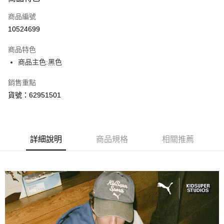
信用卡一次付款
商品編號
LINE Pay
10524699
Apple Pay
商品特色
街口支付
商品主色:黑色
悠遊付
銷售重點
貨號：62951501
Google Pay
運送方式
宅配(離島恕不配送)
詳細說明
商品規格
相關推薦
每筆NT$150，滿NT$1,800(含以上)免運費