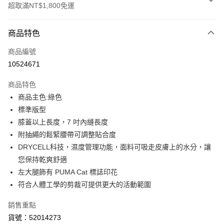
超取滿NT$1,800免運
付款方式
商品特色
信用卡一次付款
商品編號
LINE Pay
10524671
Apple Pay
商品特色
街口支付
商品主色:綠色
標準版型
悠遊付
膝蓋以上長度，7 吋內縫長度
Google Pay
附抽繩的鬆緊腰帶可調整貼合度
DRYCELL科技，濕度管理功能，面料可吸走皮膚上的水分，讓
貨到付款
您保持乾爽舒適
左大腿飾有 PUMA Cat 標誌印花
運送方式
符合人體工學的剪裁可提供更大的活動範圍
付款後全家取貨
每筆NT$100，滿NT$1,800(含以上)免運費
銷售重點
貨號：52014273
付款後7-11取貨