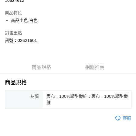
10524612
Apple Pay
商品特色
街口支付
商品主色:白色
悠遊付
銷售重點
貨號：02621601
Google Pay
貨到付款
商品規格
相關推薦
運送方式
付款後全家取貨
商品規格
每筆NT$100，滿NT$1,800(含以上)免運費
材質
表布：100%聚酯纖維；裏布：100%聚酯纖
付款後7-11取貨
維
每筆NT$100，滿NT$1,800(含以上)免運費
宅配(離島恕不配送)
客服
每筆NT$150，滿NT$1,800(含以上)免運費
宅配貨到付款(離島恕不配送)