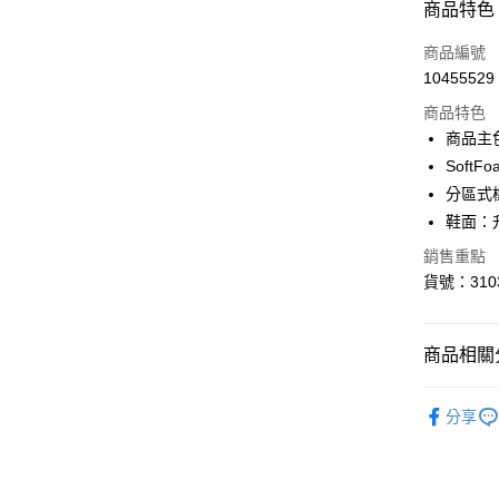
付款方式
商品特色
信用卡一
商品編號
10455529
LINE Pay
商品特色
Apple Pay
商品主
Sof
街口支付
分區式
悠遊付
鞋面：
Google Pa
銷售重點
貨號：3103
運送方式
商品相關分
宅配(離島
女性
鞋
每筆NT$1
分享
系列
Ru
迎夏購物節