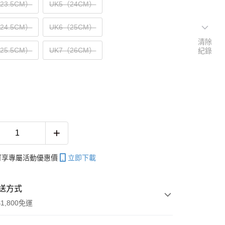
（23.5CM）
UK5（24CM）
（24.5CM）
UK6（25CM）
清除
（25.5CM）
UK7（26CM）
紀錄
帳可享專屬活動優惠價
立即下載
送方式
1,800免運