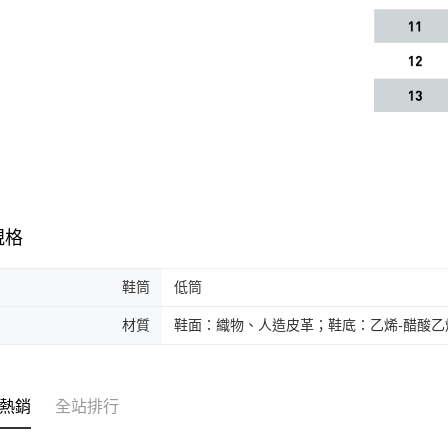
規格
鞋筒
低筒
材質
鞋面：織物、人造皮革；鞋底：乙烯-醋酸乙烯
熱銷
全站排行