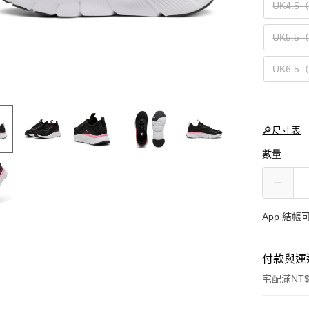
UK4.5
UK5.5
UK6.5
🔎尺寸表
數量
App 結
付款與運
宅配滿NT$