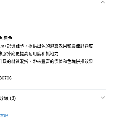
次付款
色:黑色
tFoam+記憶鞋墊，提供出色的避震效果和最佳舒適度
橡膠外底更提高耐用度和抓地力
升級的材質混搭，帶來豐富的價值和色塊拼接效果
y
0706
類 (3)
恕不配送)
款
慢跑運動鞋
50，滿NT$1,800(含以上)免運費
客服
nning 慢跑
Running 慢跑鞋款
🔆指定商品 3件7折、 5件6折