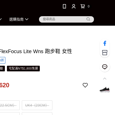
0
選購指南
FlexFocus Lite Wns 跑步鞋 女性
6折
活動
宅配滿NT$1,800免運
620
（22.5CM）
UK4（23CM）