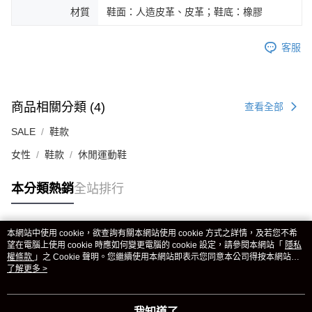
材質
鞋面：人造皮革、皮革；鞋底：橡膠
客服
商品相關分類 (4)
查看全部
SALE
鞋款
女性
鞋款
休閒運動鞋
本分類熱銷
全站排行
本網站中使用 cookie，欲查詢有關本網站使用 cookie 方式之詳情，及若您不希
熱門標籤
望在電腦上使用 cookie 時應如何變更電腦的 cookie 設定，請參閱本網站「
隱私
權條款
」之 Cookie 聲明。您繼續使用本網站即表示您同意本公司得按本網站使
用條款之 Cookie 聲明使用 cookie。
了解更多 >
我知道了