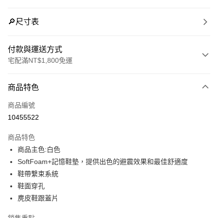
🔎尺寸表
付款與運送方式
宅配滿NT$1,800免運
付款方式
商品特色
信用卡一次付款
商品編號
LINE Pay
10455522
Apple Pay
商品特色
街口支付
商品主色:白色
SoftFoam+記憶鞋墊，提供出色的避震效果和最佳舒適度
悠遊付
鞋帶繫束系統
Google Pay
鞋面穿孔
麂皮鞋跟蓋片
運送方式