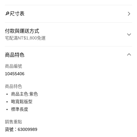
🔎尺寸表
付款與運送方式
宅配滿NT$1,800免運
付款方式
商品特色
信用卡一次付款
商品編號
LINE Pay
10455406
Apple Pay
商品特色
街口支付
商品主色:紫色
略寬鬆版型
悠遊付
標準長度
Google Pay
銷售重點
貨號：63009989
運送方式