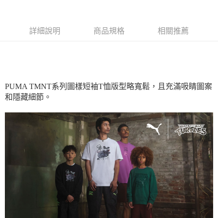
宅配(離島恕不配送)
每筆NT$150，滿NT$1,800(含以上)免運費
詳細說明
商品規格
相關推薦
PUMA TMNT系列圖樣短袖T恤版型略寬鬆，且充滿吸睛圖案
和隱藏細節。