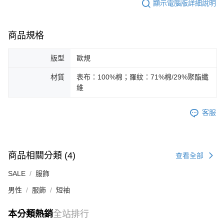
顯示電腦版詳細說明
商品規格
版型
歐規
材質
表布：100%棉；羅紋：71%棉/29%聚酯纖
維
客服
商品相關分類 (4)
查看全部
SALE
服飾
男性
服飾
短袖
本分類熱銷
全站排行