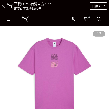
下載PUMA台灣官方APP
開啟APP
即獲首下載禮$200元
0
1
/
7