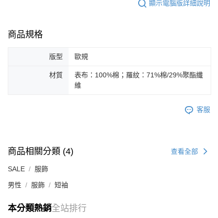
顯示電腦版詳細說明
商品規格
版型
歐規
材質
表布：100%棉；羅紋：71%棉/29%聚酯纖
維
客服
商品相關分類 (4)
查看全部
SALE
服飾
男性
服飾
短袖
本分類熱銷
全站排行