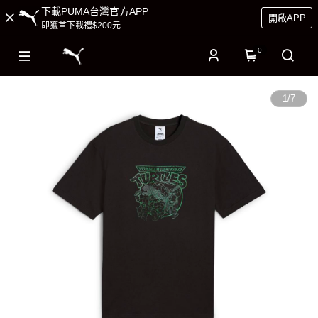
下載PUMA台灣官方APP
開啟APP
即獲首下載禮$200元
0
1
/
7