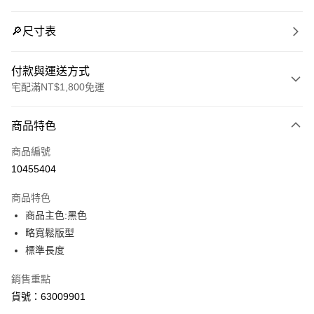
🔎尺寸表
付款與運送方式
宅配滿NT$1,800免運
付款方式
商品特色
信用卡一次付款
商品編號
LINE Pay
10455404
Apple Pay
商品特色
街口支付
商品主色:黑色
略寬鬆版型
悠遊付
標準長度
Google Pay
銷售重點
貨號：63009901
運送方式