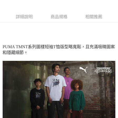
宅配(離島恕不配送)
每筆NT$150，滿NT$1,800(含以上)免運費
詳細說明
商品規格
相關推薦
PUMA TMNT系列圖樣短袖T恤版型略寬鬆，且充滿吸睛圖案
和隱藏細節。