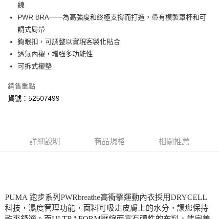
線
PWR BRA——為高強度和終極支撐而打造，帶有模製罩杯和可
運送方式
調式肩帶
付款後全家取貨
鉤眼扣，可調整以實現客製化貼合
每筆NT$100，滿NT$1,800(含以上)免運費
透氣內襯，增強多功能性
可拆式襯墊
付款後7-11取貨
每筆NT$100，滿NT$1,800(含以上)免運費
銷售重點
宅配(離島恕不配送)
貨號：52507499
每筆NT$150，滿NT$1,800(含以上)免運費
宅配貨到付款(離島恕不配送)
詳細說明
商品規格
相關推薦
每筆NT$180
PUMA 跑步系列PWRbreathe高衝擊運動內衣採用DRYCELL
科技，濕度管理功能，面料可吸走皮膚上的水分，讓您保持
乾爽舒適。而ULTRAFORM壓縮而富有彈性的布料，能完美