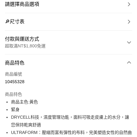
請選擇商品選項
🔎尺寸表
付款與運送方式
超取滿NT$1,800免運
付款方式
商品特色
信用卡一次付款
商品編號
LINE Pay
10455328
Apple Pay
商品特色
街口支付
商品主色:黃色
緊身
悠遊付
DRYCELL科技，濕度管理功能，面料可吸走皮膚上的水分，讓
Google Pay
您保持乾爽舒適
ULTRAFORM：壓縮而富有彈性的布料，完美塑造女性的自然曲
貨到付款