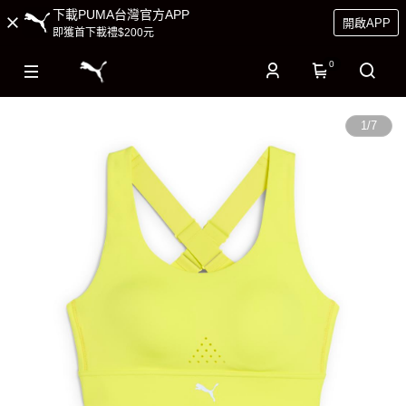
下載PUMA台灣官方APP
開啟APP
即獲首下載禮$200元
0
1
/
7