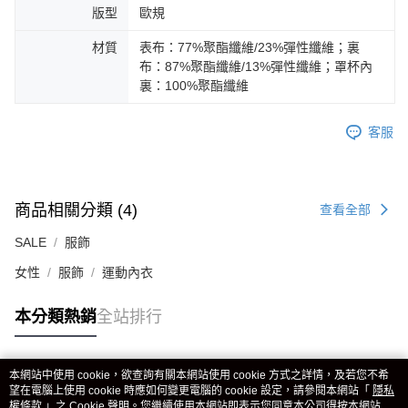
版型
歐規
材質
表布：77%聚酯纖維/23%彈性纖維；裏
布：87%聚酯纖維/13%彈性纖維；罩杯內
裏：100%聚酯纖維
客服
商品相關分類 (4)
查看全部
SALE
服飾
女性
服飾
運動內衣
本分類熱銷
全站排行
本網站中使用 cookie，欲查詢有關本網站使用 cookie 方式之詳情，及若您不希
熱門標籤
望在電腦上使用 cookie 時應如何變更電腦的 cookie 設定，請參閱本網站「
隱私
權條款
」之 Cookie 聲明。您繼續使用本網站即表示您同意本公司得按本網站使