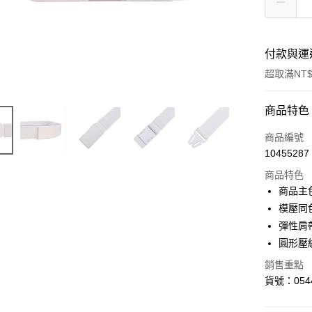
付款與運
超取滿NT$
付款方式
商品特色
信用卡一
商品編號
10455287
LINE Pay
商品特色
Apple Pay
商品主
模壓同
街口支付
彈性肩
悠遊付
圓形壓紋 
Google Pa
銷售重點
貨號：0544
貨到付款