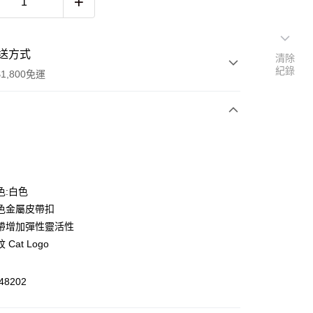
送方式
清除
紀錄
1,800免運
次付款
色:白色
色金屬皮帶扣
帶增加彈性靈活性
Cat Logo
y
8202