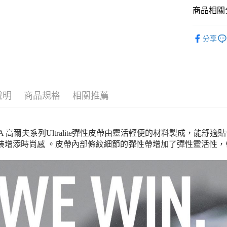
商品相關分
運送方式
系列
Go
付款後全
分享
男性
配
每筆NT$1
付款後7-1
每筆NT$1
說明
商品規格
相關推薦
宅配(離島
每筆NT$1
MA 高爾夫系列Ultralite彈性皮帶由靈活輕便的材料製成，能
宅配貨到付
裝增添時尚感 。皮帶內部條紋細節的彈性帶增加了彈性靈活性，
每筆NT$1