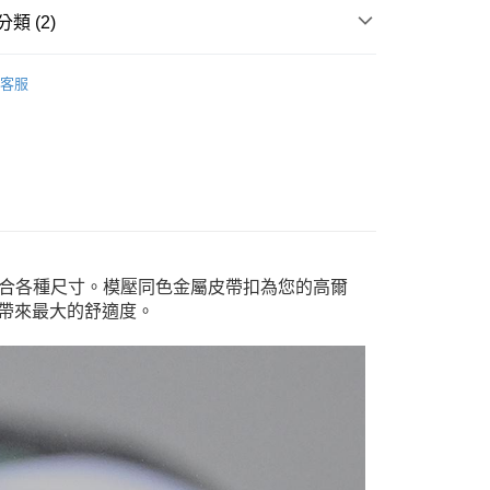
類 (2)
lf高爾夫
Golf高爾夫配件
家取貨
客服
件
其他配件
00，滿NT$1,800(含以上)免運費
1取貨
00，滿NT$1,800(含以上)免運費
恕不配送)
50，滿NT$1,800(含以上)免運費
舒適貼合各種尺寸。模壓同色金屬皮帶扣為您的高爾
款(離島恕不配送)
帶來最大的舒適度。
80