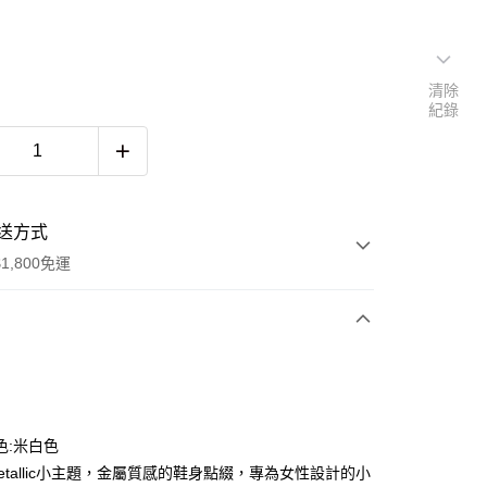
清除
紀錄
送方式
1,800免運
次付款
色:米白色
Metallic小主題，金屬質感的鞋身點綴，專為女性設計的小