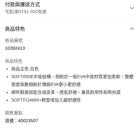
付款與運送方式
宅配滿NT$1,800免運
付款方式
商品特色
信用卡一次付款
商品編號
LINE Pay
10392413
Apple Pay
商品特色
街口支付
商品主色:白色
SOFTRIDE中底結構，相較於一般EVA中底材質更加柔軟，整體
悠遊付
密度係數相較於傳統EVA更小更舒適
Google Pay
網布鞋面搭配合成皮革，透氣舒適，兼具耐用性和時尚感
SOFTFOAM®+鞋墊增加入腳舒適性
運送方式
銷售重點
宅配(離島恕不配送)
貨號：40023507
每筆NT$150，滿NT$1,800(含以上)免運費