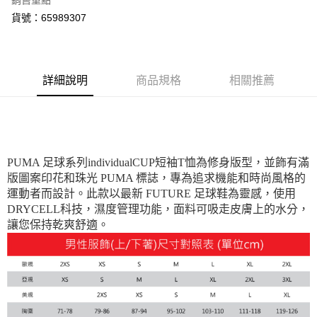
銷售重點
每筆NT$100，滿NT$1,800(含以上)免運費
貨號：65989307
付款後7-11取貨
每筆NT$100，滿NT$1,800(含以上)免運費
詳細說明
商品規格
相關推薦
宅配(離島恕不配送)
每筆NT$150，滿NT$1,800(含以上)免運費
宅配貨到付款(離島恕不配送)
每筆NT$180
PUMA 足球系列individualCUP短袖T恤為修身版型，並飾有滿
版圖案印花和珠光 PUMA 標誌，專為追求機能和時尚風格的
運動者而設計。此款以最新 FUTURE 足球鞋為靈感，使用
DRYCELL科技，濕度管理功能，面料可吸走皮膚上的水分，
讓您保持乾爽舒適。