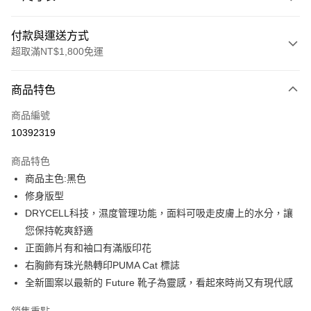
付款與運送方式
超取滿NT$1,800免運
付款方式
商品特色
信用卡一次付款
商品編號
LINE Pay
10392319
Apple Pay
商品特色
街口支付
商品主色:黑色
修身版型
悠遊付
DRYCELL科技，濕度管理功能，面料可吸走皮膚上的水分，讓
Google Pay
您保持乾爽舒適
正面飾片有和袖口有滿版印花
貨到付款
右胸飾有珠光熱轉印PUMA Cat 標誌
全新圖案以最新的 Future 靴子為靈感，看起來時尚又有現代感
運送方式
付款後全家取貨