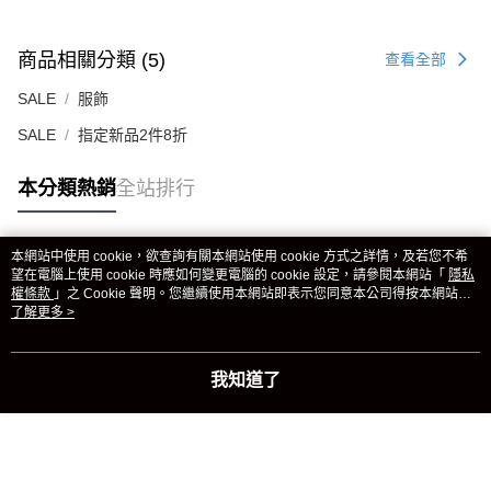
商品相關分類 (5)
查看全部
SALE
服飾
SALE
指定新品2件8折
本分類熱銷
全站排行
本網站中使用 cookie，欲查詢有關本網站使用 cookie 方式之詳情，及若您不希
熱門標籤
望在電腦上使用 cookie 時應如何變更電腦的 cookie 設定，請參閱本網站「
隱私
權條款
」之 Cookie 聲明。您繼續使用本網站即表示您同意本公司得按本網站使
用條款之 Cookie 聲明使用 cookie。
了解更多 >
我知道了