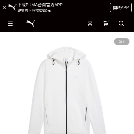
下載PUMA台灣官方APP
開啟APP
即獲首下載禮$200元
0
1
/
7