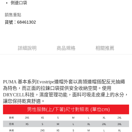
側邊口袋
運送方式
宅配(離島恕不配送)
銷售重點
每筆NT$150，滿NT$1,800(含以上)免運費
貨號：68461302
宅配貨到付款(離島恕不配送)
每筆NT$180
詳細說明
商品規格
相關推薦
PUMA 基本系列Evostripe連帽外套以高領連帽搭配反光抽繩
為特色，而正面的拉鍊口袋提供安全收納空間。使用
DRYCELL科技，濕度管理功能，面料可吸走皮膚上的水分，
讓您保持乾爽舒適。