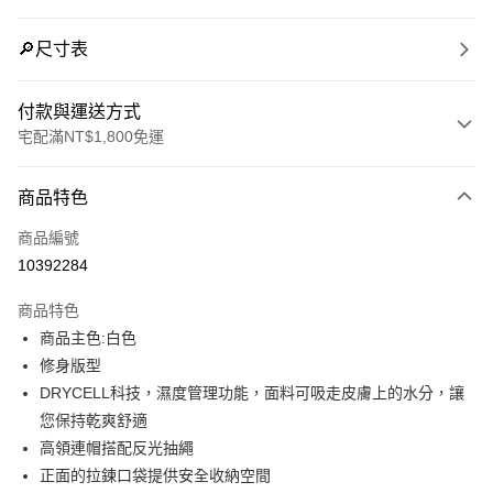
🔎尺寸表
付款與運送方式
宅配滿NT$1,800免運
付款方式
商品特色
信用卡一次付款
商品編號
LINE Pay
10392284
Apple Pay
商品特色
街口支付
商品主色:白色
修身版型
悠遊付
DRYCELL科技，濕度管理功能，面料可吸走皮膚上的水分，讓
Google Pay
您保持乾爽舒適
高領連帽搭配反光抽繩
貨到付款
正面的拉鍊口袋提供安全收納空間