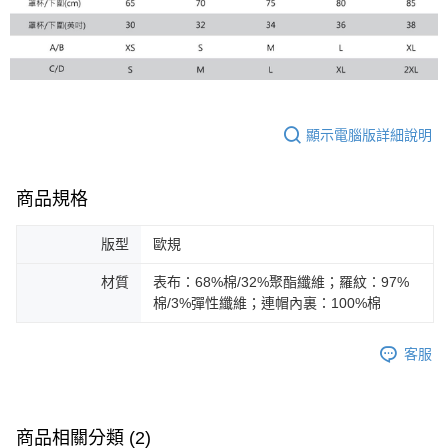
顯示電腦版詳細說明
商品規格
版型
歐規
材質
表布：68%棉/32%聚酯纖維；羅紋：97%
棉/3%彈性纖維；連帽內裏：100%棉
客服
商品相關分類 (2)