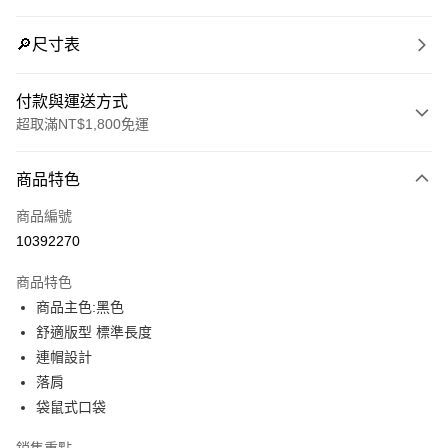
🔎尺寸表
付款與運送方式
超取滿NT$1,800免運
付款方式
商品特色
信用卡一次付款
商品編號
LINE Pay
10392270
Apple Pay
商品特色
街口支付
商品主色:黑色
舒適版型 標準長度
悠遊付
連帽設計
Google Pay
落肩
袋鼠式口袋
貨到付款