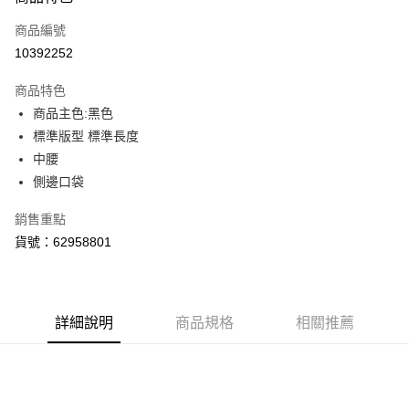
信用卡一次付款
商品編號
LINE Pay
10392252
Apple Pay
商品特色
街口支付
商品主色:黑色
標準版型 標準長度
悠遊付
中腰
Google Pay
側邊口袋
貨到付款
銷售重點
貨號：62958801
運送方式
付款後全家取貨
每筆NT$100，滿NT$1,800(含以上)免運費
詳細說明
商品規格
相關推薦
付款後7-11取貨
每筆NT$100，滿NT$1,800(含以上)免運費
宅配(離島恕不配送)