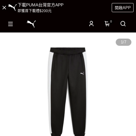
下載PUMA台灣官方APP
開啟APP
即獲首下載禮$200元
0
1
/
7