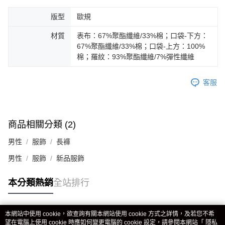
版型
歐規
材質
表布：67%聚酯纖維/33%棉；口袋-下方：
67%聚酯纖維/33%棉；口袋-上方：100%
棉；羅紋：93%聚酯纖維/7%彈性纖維
客服
商品相關分類 (2)
男性
服飾
長褲
男性
服飾
新品服飾
本分類熱銷
全站排行
本網站中使用 cookie，欲查詢有關本網站使用 cookie 方式之詳情，及若您不希
熱門標籤
望在電腦上使用 cookie 時應如何變更電腦的 cookie 設定，請參閱本網站「
隱私