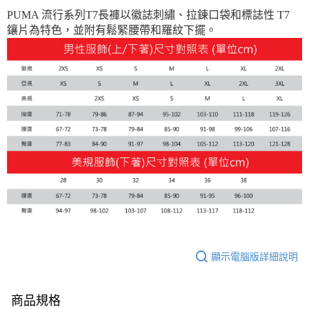
每筆NT$150，滿NT$1,800(含以上)免運費
PUMA 流行系列T7長褲以徽誌刺繡、拉鍊口袋和標誌性 T7
鑲片為特色，並附有鬆緊腰帶和羅紋下擺。
宅配貨到付款(離島恕不配送)
每筆NT$180
顯示電腦版詳細說明
商品規格