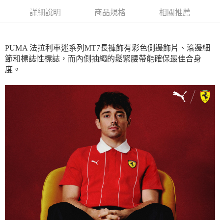
每筆NT$100，滿NT$1,800(含以上)免運費
詳細說明
商品規格
相關推薦
宅配(離島恕不配送)
每筆NT$150，滿NT$1,800(含以上)免運費
PUMA 法拉利車迷系列MT7長褲飾有彩色側邊飾片、滾邊細
節和標誌性標誌，而內側抽繩的鬆緊腰帶能確保最佳合身
宅配貨到付款(離島恕不配送)
度。
每筆NT$180