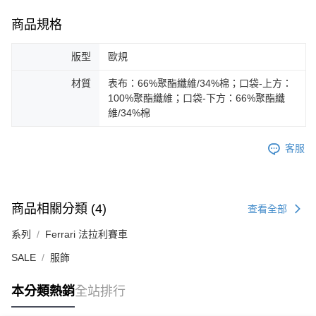
商品規格
版型
歐規
材質
表布：66%聚酯纖維/34%棉；口袋-上方：
100%聚酯纖維；口袋-下方：66%聚酯纖
維/34%棉
客服
商品相關分類 (4)
查看全部
系列
Ferrari 法拉利賽車
SALE
服飾
本分類熱銷
全站排行