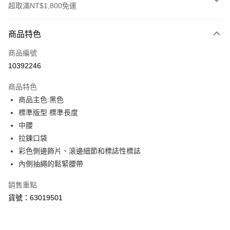
超取滿NT$1,800免運
付款方式
商品特色
信用卡一次付款
商品編號
LINE Pay
10392246
Apple Pay
商品特色
街口支付
商品主色:黑色
標準版型 標準長度
悠遊付
中腰
Google Pay
拉鍊口袋
彩色側邊飾片、滾邊細節和標誌性標誌
貨到付款
內側抽繩的鬆緊腰帶
運送方式
銷售重點
付款後全家取貨
貨號：63019501
每筆NT$100，滿NT$1,800(含以上)免運費
付款後7-11取貨