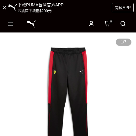
下載PUMA台灣官方APP
開啟APP
即獲首下載禮$200元
0
1
/
7