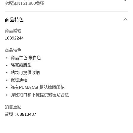
宅配滿NT$1,800免運
付款方式
商品特色
信用卡一次付款
商品編號
LINE Pay
10392244
Apple Pay
商品特色
街口支付
商品主色:米白色
略寬鬆版型
悠遊付
貼袋可提供收納
Google Pay
保暖連帽
飾有PUMA Cat 標誌橡膠印花
貨到付款
彈性袖口和下擺提供緊密貼合感
運送方式
銷售重點
宅配(離島恕不配送)
貨號：68513487
每筆NT$150，滿NT$1,800(含以上)免運費
宅配貨到付款(離島恕不配送)